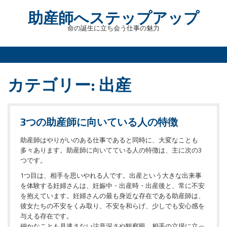
Skip
助産師へステップアップ
to
content
命の誕生に立ち会う仕事の魅力
カテゴリー:
出産
3つの助産師に向いている人の特徴
助産師はやりがいのある仕事であると同時に、大変なことも
多々あります。助産師に向いてている人の特徴は、主に次の3
つです。
1つ目は、相手を思いやれる人です。出産という大きな出来事
を体験する妊婦さんは、妊娠中・出産時・出産後と、常に不安
を抱えています。妊婦さんの最も身近な存在である助産師は、
彼女たちの不安をくみ取り、不安を和らげ、少しでも安心感を
与える存在です。
細かなことも見逃さない注意深さや観察眼、相手の立場に立っ