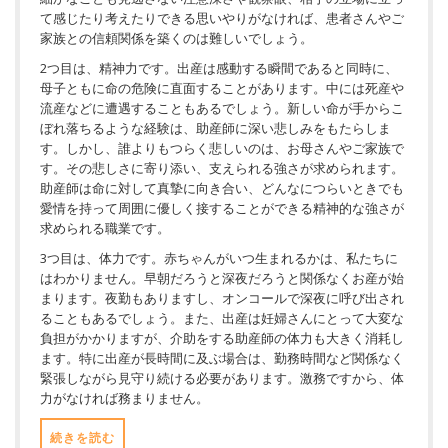
て感じたり考えたりできる思いやりがなければ、患者さんやご
家族との信頼関係を築くのは難しいでしょう。
2つ目は、精神力です。出産は感動する瞬間であると同時に、
母子ともに命の危険に直面することがあります。中には死産や
流産などに遭遇することもあるでしょう。新しい命が手からこ
ぼれ落ちるような経験は、助産師に深い悲しみをもたらしま
す。しかし、誰よりもつらく悲しいのは、お母さんやご家族で
す。その悲しさに寄り添い、支えられる強さが求められます。
助産師は命に対して真摯に向き合い、どんなにつらいときでも
愛情を持って周囲に優しく接することができる精神的な強さが
求められる職業です。
3つ目は、体力です。赤ちゃんがいつ生まれるかは、私たちに
はわかりません。早朝だろうと深夜だろうと関係なくお産が始
まります。夜勤もありますし、オンコールで深夜に呼び出され
ることもあるでしょう。また、出産は妊婦さんにとって大変な
負担がかかりますが、介助をする助産師の体力も大きく消耗し
ます。特に出産が長時間に及ぶ場合は、勤務時間など関係なく
緊張しながら見守り続ける必要があります。激務ですから、体
力がなければ務まりません。
続きを読む