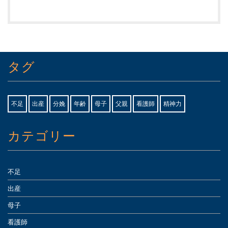
タグ
不足
出産
分娩
年齢
母子
父親
看護師
精神力
カテゴリー
不足
出産
母子
看護師