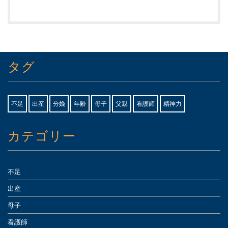
タグ
不足
出産
分娩
年齢
母子
父親
看護師
精神力
カテゴリー
不足
出産
母子
看護師