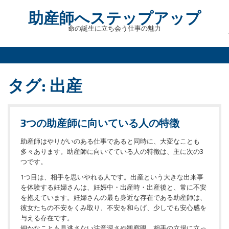
Skip
助産師へステップアップ
to
content
命の誕生に立ち会う仕事の魅力
タグ:
出産
3つの助産師に向いている人の特徴
助産師はやりがいのある仕事であると同時に、大変なことも
多々あります。助産師に向いてている人の特徴は、主に次の3
つです。
1つ目は、相手を思いやれる人です。出産という大きな出来事
を体験する妊婦さんは、妊娠中・出産時・出産後と、常に不安
を抱えています。妊婦さんの最も身近な存在である助産師は、
彼女たちの不安をくみ取り、不安を和らげ、少しでも安心感を
与える存在です。
細かなことも見逃さない注意深さや観察眼、相手の立場に立っ