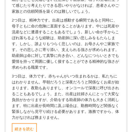
て感じたり考えたりできる思いやりがなければ、患者さんやご
家族との信頼関係を築くのは難しいでしょう。
2つ目は、精神力です。出産は感動する瞬間であると同時に、
母子ともに命の危険に直面することがあります。中には死産や
流産などに遭遇することもあるでしょう。新しい命が手からこ
ぼれ落ちるような経験は、助産師に深い悲しみをもたらしま
す。しかし、誰よりもつらく悲しいのは、お母さんやご家族で
す。その悲しさに寄り添い、支えられる強さが求められます。
助産師は命に対して真摯に向き合い、どんなにつらいときでも
愛情を持って周囲に優しく接することができる精神的な強さが
求められる職業です。
3つ目は、体力です。赤ちゃんがいつ生まれるかは、私たちに
はわかりません。早朝だろうと深夜だろうと関係なくお産が始
まります。夜勤もありますし、オンコールで深夜に呼び出され
ることもあるでしょう。また、出産は妊婦さんにとって大変な
負担がかかりますが、介助をする助産師の体力も大きく消耗し
ます。特に出産が長時間に及ぶ場合は、勤務時間など関係なく
緊張しながら見守り続ける必要があります。激務ですから、体
力がなければ務まりません。
続きを読む